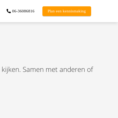
06-36086816
Plan een kennismaking
ls kijken. Samen met anderen of