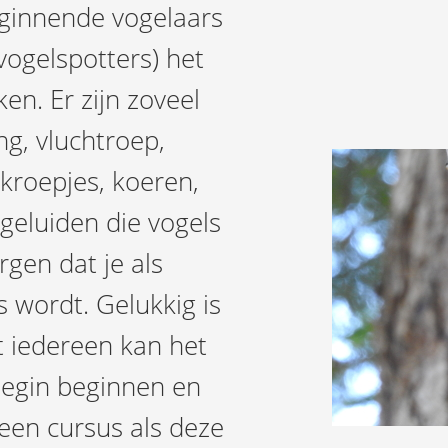
eginnende vogelaars
vogelspotters) het
ken. Er zijn zoveel
ng, vluchtroep,
ekroepjes, koeren,
 geluiden die vogels
gen dat je als
wordt. Gelukkig is
t iedereen kan het
 begin beginnen en
s een cursus als deze