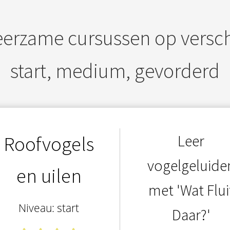
eerzame cursussen op versch
start, medium, gevorderd
Leer
Roofvogels
vogelgeluide
en uilen
met 'Wat Flui
Niveau: start
Daar?'