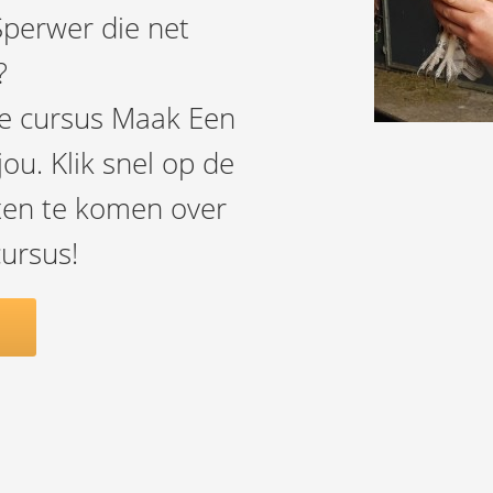
Sperwer die net
?
ne cursus Maak Een
jou. Klik snel op de
eten te komen over
ursus!