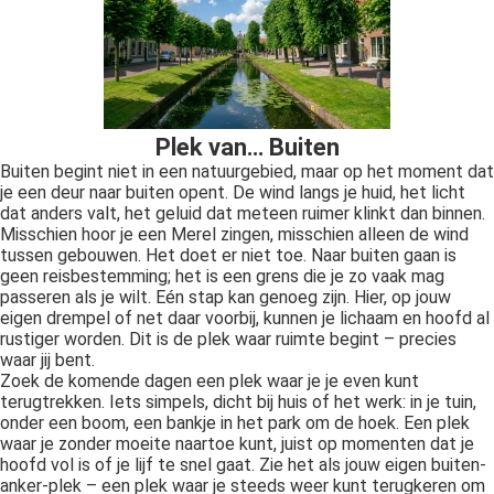
Plek van… Buiten
Buiten begint niet in een natuurgebied, maar op het moment dat
je een deur naar buiten opent. De wind langs je huid, het licht
dat anders valt, het geluid dat meteen ruimer klinkt dan binnen.
Misschien hoor je een Merel zingen, misschien alleen de wind
tussen gebouwen. Het doet er niet toe. Naar buiten gaan is
geen reisbestemming; het is een grens die je zo vaak mag
passeren als je wilt. Eén stap kan genoeg zijn. Hier, op jouw
eigen drempel of net daar voorbij, kunnen je lichaam en hoofd al
rustiger worden. Dit is de plek waar ruimte begint – precies
waar jij bent.
Zoek de komende dagen een plek waar je je even kunt
terugtrekken. Iets simpels, dicht bij huis of het werk: in je tuin,
onder een boom, een bankje in het park om de hoek. Een plek
waar je zonder moeite naartoe kunt, juist op momenten dat je
hoofd vol is of je lijf te snel gaat. Zie het als jouw eigen buiten-
anker-plek – een plek waar je steeds weer kunt terugkeren om