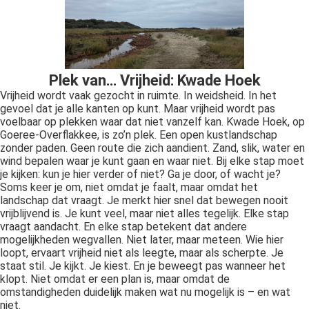
Plek van… Vrijheid: Kwade Hoek
Vrijheid wordt vaak gezocht in ruimte. In weidsheid. In het
gevoel dat je alle kanten op kunt. Maar vrijheid wordt pas
voelbaar op plekken waar dat niet vanzelf kan. Kwade Hoek, op
Goeree-Overflakkee, is zo’n plek. Een open kustlandschap
zonder paden. Geen route die zich aandient. Zand, slik, water en
wind bepalen waar je kunt gaan en waar niet. Bij elke stap moet
je kijken: kun je hier verder of niet? Ga je door, of wacht je?
Soms keer je om, niet omdat je faalt, maar omdat het
landschap dat vraagt. Je merkt hier snel dat bewegen nooit
vrijblijvend is. Je kunt veel, maar niet alles tegelijk. Elke stap
vraagt aandacht. En elke stap betekent dat andere
mogelijkheden wegvallen. Niet later, maar meteen. Wie hier
loopt, ervaart vrijheid niet als leegte, maar als scherpte. Je
staat stil. Je kijkt. Je kiest. En je beweegt pas wanneer het
klopt. Niet omdat er een plan is, maar omdat de
omstandigheden duidelijk maken wat nu mogelijk is – en wat
niet.