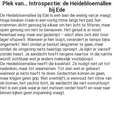
Plek van… Introspectie: de Heidebloemallee
bij Ede
De Heidebloemallee bij Ede is een laan die weinig van je vraagt.
Hoge beuken staan in een rustig ritme langs het pad, hun
stammen dicht genoeg bij elkaar om het licht te filteren, maar
open genoeg om niet te benauwen. Het geluid is er nooit
helemaal weg, maar wel gedempt – alsof alles zich één toon
lager afspeelt. Wanneer je hier loopt, verandert je tempo bijna
ongemerkt. Niet omdat je besluit langzamer te gaan, maar
omdat de omgeving niets haastigs oproept. Je kijkt er vanzelf
zonder haast. Je aandacht hoeft nergens naartoe. In die ruimte
wordt zichtbaar wat je anders makkelijk voorbijloopt.
De Heidebloemallee heeft die kwaliteit. Ze nodigt niet uit tot
nadenken, maar tot waarnemen. Tot zien wat er gebeurt
wanneer je niets hoeft te doen. Gedachten komen en gaan,
maar krijgen geen grip. Wat overblijft, is eenvoud: het ritme van
de bomen, het zachte licht, de aandacht die niet vooruitloopt.
Het is een plek waar je niet meteen verder hoeft en waar naar
binnen kijken geen inspanning vraagt.