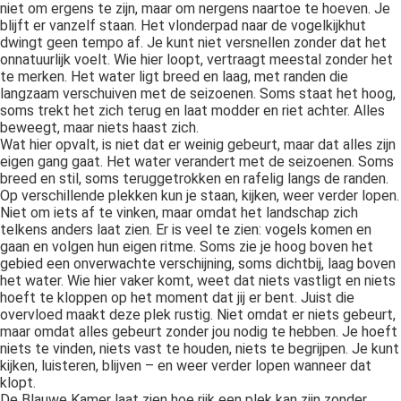
niet om ergens te zijn, maar om nergens naartoe te hoeven. Je
blijft er vanzelf staan. Het vlonderpad naar de vogelkijkhut
dwingt geen tempo af. Je kunt niet versnellen zonder dat het
onnatuurlijk voelt. Wie hier loopt, vertraagt meestal zonder het
te merken. Het water ligt breed en laag, met randen die
langzaam verschuiven met de seizoenen. Soms staat het hoog,
soms trekt het zich terug en laat modder en riet achter. Alles
beweegt, maar niets haast zich.
Wat hier opvalt, is niet dat er weinig gebeurt, maar dat alles zijn
eigen gang gaat. Het water verandert met de seizoenen. Soms
breed en stil, soms teruggetrokken en rafelig langs de randen.
Op verschillende plekken kun je staan, kijken, weer verder lopen.
Niet om iets af te vinken, maar omdat het landschap zich
telkens anders laat zien. Er is veel te zien: vogels komen en
gaan en volgen hun eigen ritme. Soms zie je hoog boven het
gebied een onverwachte verschijning, soms dichtbij, laag boven
het water. Wie hier vaker komt, weet dat niets vastligt en niets
hoeft te kloppen op het moment dat jij er bent. Juist die
overvloed maakt deze plek rustig. Niet omdat er niets gebeurt,
maar omdat alles gebeurt zonder jou nodig te hebben. Je hoeft
niets te vinden, niets vast te houden, niets te begrijpen. Je kunt
kijken, luisteren, blijven – en weer verder lopen wanneer dat
klopt.
De Blauwe Kamer laat zien hoe rijk een plek kan zijn zonder