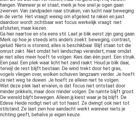
hangen. Wanneer je er staat, merk je hoe snel je ogen gaan
zwerven. Van zandpaden naar struiken, van lucht naar beweging
in de verte. Het vraagt weinig om afgeleid te raken en juist
daardoor wordt zichtbaar wat focus werkelijk vraagt: niet
afsluiten, maar kiezen.
Ga hier naartoe en sta eens stil. Laat je blik eerst zijn gang gaan.
Merk op hoe je steeds iets anders zoekt: beweging, contrast,
geluid. Niets is storend, alles is beschikbaar. Blijf staan tot die
onrust zakt. Niet omdat het landschap verandert, maar omdat
je niet alles meer hoeft te volgen. Kies dan één punt. Een struik.
Een paal. Een plek waar licht het zand raakt. Houd je blik daar,
terwijl de rest blijft bestaan. De wind trekt door het gras,
vogels vliegen over, wolken schuiven langzaam verder. Je hoeft
ze niet weg te duwen. Je hoeft ze alleen niet te volgen.
Wat deze plek laat ervaren, is dat focus niet ontstaat door
minder prikkels, maar door minder volgen. De ruimte blijft groot.
De wereld blijft bewegen. Alleen jij kiest waar je bij blijft. De
Edese Heide nodigt niet uit tot haast. Ze dwingt ook niet tot
stilstand. Ze laat zien hoe aandacht werkt wanneer niets je
richting geeft, behalve je eigen keuze.