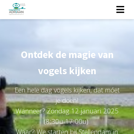
Ontdek de magie van
vogels kijken
Een hele dag vogels kijken, dat móet
je doen!
Wanneer? Zondag 12 januari 2025
(8:30u-17:00u)
Waar? We starten bij Stellendam in