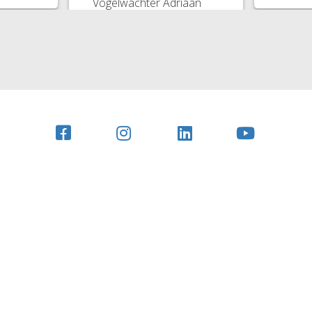
Vogelwachter Adriaan
Vogeltrek