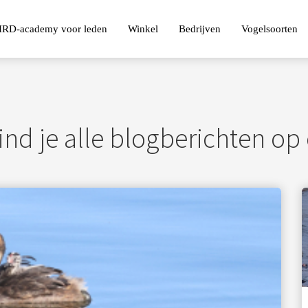
IRD-academy voor leden
Winkel
Bedrijven
Vogelsoorten
ind je alle blogberichten op 