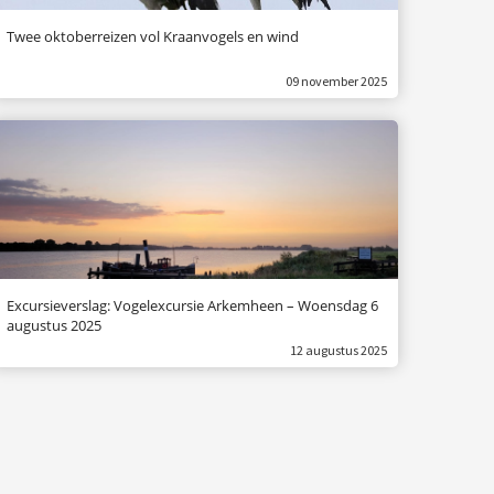
Twee oktoberreizen vol Kraanvogels en wind
09 november 2025
Excursieverslag: Vogelexcursie Arkemheen – Woensdag 6
augustus 2025
12 augustus 2025