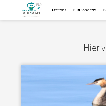
Excursies
BIRD-academy
B
Hier v