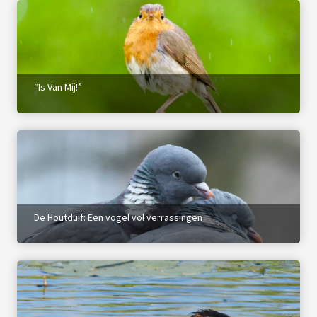
“Is Van Mij!”
De Houtduif: Een vogel vol verrassingen