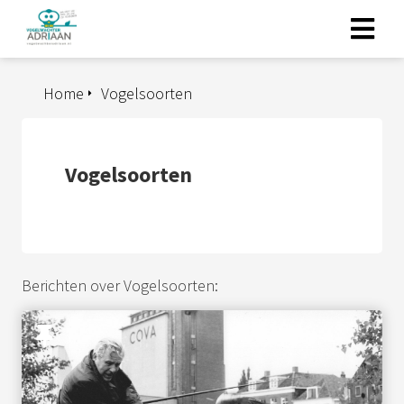
Home
Vogelsoorten
Vogelsoorten
Berichten over Vogelsoorten: