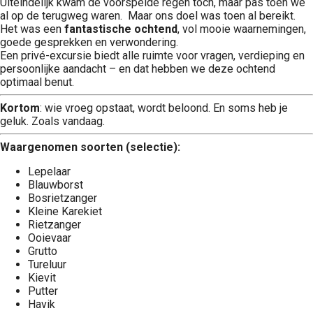
Uiteindelijk kwam de voorspelde regen toch, maar pas toen we
al op de terugweg waren. Maar ons doel was toen al bereikt.
Het was een
fantastische ochtend
, vol mooie waarnemingen,
goede gesprekken en verwondering.
Een privé-excursie biedt alle ruimte voor vragen, verdieping en
persoonlijke aandacht – en dat hebben we deze ochtend
optimaal benut.
Kortom
: wie vroeg opstaat, wordt beloond. En soms heb je
geluk. Zoals vandaag.
Waargenomen soorten (selectie):
Lepelaar
Blauwborst
Bosrietzanger
Kleine Karekiet
Rietzanger
Ooievaar
Grutto
Tureluur
Kievit
Putter
Havik