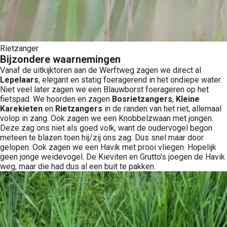
Rietzanger
Bijzondere waarnemingen
Vanaf de uitkijktoren aan de Werftweg zagen we direct al
Lepelaars
, elegant en statig foeragerend in het ondiepe water.
Niet veel later zagen we een Blauwborst foerageren op het
fietspad. We hoorden en zagen
Bosrietzangers
,
Kleine
Karekieten
en
Rietzangers
in de randen van het riet, allemaal
volop in zang. Ook zagen we een Knobbelzwaan met jongen.
Deze zag ons niet als goed volk, want de oudervogel begon
meteen te blazen toen hij/zij ons zag. Dus snel maar door
gelopen. Ook zagen we een Havik met prooi vliegen. Hopelijk
geen jonge weidevogel. De Kieviten en Grutto's joegen de Havik
weg, maar die had dus al een buit te pakken.