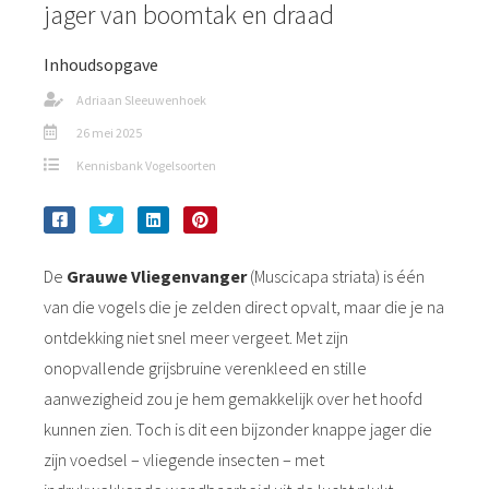
jager van boomtak en draad
Inhoudsopgave
Adriaan Sleeuwenhoek
26 mei 2025
Kennisbank Vogelsoorten
De
Grauwe Vliegenvanger
(Muscicapa striata) is één
van die vogels die je zelden direct opvalt, maar die je na
ontdekking niet snel meer vergeet. Met zijn
onopvallende grijsbruine verenkleed en stille
aanwezigheid zou je hem gemakkelijk over het hoofd
kunnen zien. Toch is dit een bijzonder knappe jager die
zijn voedsel – vliegende insecten – met