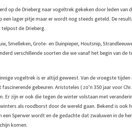
werd op de Drieberg naar vogeltrek gekeken door leden van 
op een lager pitje maar er wordt nog steeds geteld. De resu
telpost de Drieberg.
w, Smelleken, Grote- en Duinpieper, Houtsnip, Strandleeuwer
derd verschillende soorten die we vanaf het begin van de t
nige vogeltrek is er altijd geweest. Van de vroegste tijde
t fascinerende gebeuren. Aristoteles ( zo’n 350 jaar voor Chr
. Er zijn er ook die tegen de winter volstaan met veranderin
s winters als roodborst door de wereld gaan. Bekend is ook h
in een Sperwer wordt en de gedachte dat zwaluwen in de her
schijn komen.