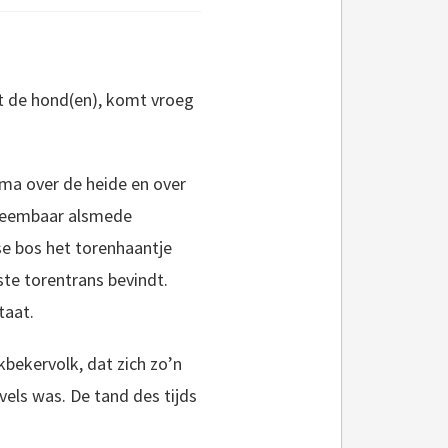
et de hond(en), komt vroeg
ama over de heide en over
rneembaar alsmede
se bos het torenhaantje
ste torentrans bevindt.
taat.
bekervolk, dat zich zo’n
vels was. De tand des tijds