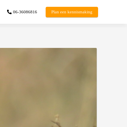
06-36086816
Plan een kennismaking