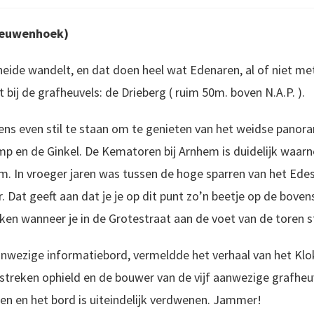
leeuwenhoek)
heide wandelt, en dat doen heel wat Edenaren, al of niet m
 bij de grafheuvels: de Drieberg ( ruim 50m. boven N.A.P. ).
ens even stil te staan om te genieten van het weidse panor
p en de Ginkel. De Kematoren bij Arnhem is duidelijk waa
m. In vroeger jaren was tussen de hoge sparren van het Ede
. Dat geeft aan dat je je op dit punt zo’n beetje op de boven
en wanneer je in de Grotestraat aan de voet van de toren s
anwezige informatiebord, vermeldde het verhaal van het Klok
e streken ophield en de bouwer van de vijf aanwezige grafheu
en en het bord is uiteindelijk verdwenen. Jammer!