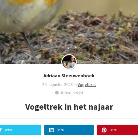
Adriaan Sleeuwenhoek
26 augustus 2023
in
Vogeltrek
6 min. leestijd
Vogeltrek in het najaar
Delen
Delen
Delen