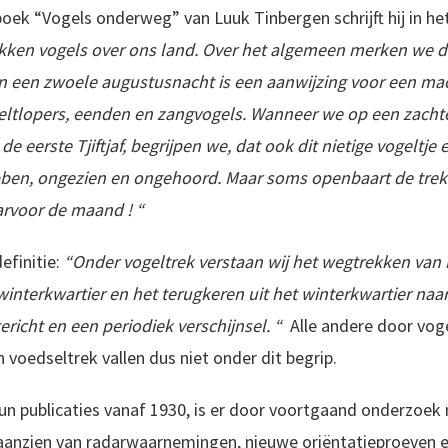
 boek “Vogels onderweg” van Luuk Tinbergen schrijft hij in 
rekken vogels over ons land. Over het algemeen merken we d
van een zwoele augustusnacht is een aanwijzing voor een m
eltlopers, eenden en zangvogels. Wanneer we op een zacht
e eerste Tjiftjaf, begrijpen we, dat ook dit nietige vogeltje 
n, ongezien en ongehoord. Maar soms openbaart de trek zi
arvoor de maand ! “
efinitie:
“Onder vogeltrek verstaan wij het wegtrekken van
interkwartier en het terugkeren uit het winterkwartier naa
gericht en een periodiek verschijnsel. “
Alle andere door vog
n voedseltrek vallen dus niet onder dit begrip.
 hun publicaties vanaf 1930, is er door voortgaand onderzo
n aanzien van radarwaarnemingen, nieuwe oriëntatieproeven